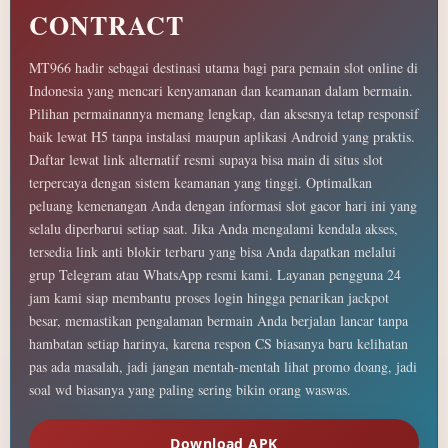
CONTRACT
MT966 hadir sebagai destinasi utama bagi para pemain slot online di
Indonesia yang mencari kenyamanan dan keamanan dalam bermain.
Pilihan permainannya memang lengkap, dan aksesnya tetap responsif
baik lewat H5 tanpa instalasi maupun aplikasi Android yang praktis.
Daftar lewat link alternatif resmi supaya bisa main di situs slot
terpercaya dengan sistem keamanan yang tinggi. Optimalkan
peluang kemenangan Anda dengan informasi slot gacor hari ini yang
selalu diperbarui setiap saat. Jika Anda mengalami kendala akses,
tersedia link anti blokir terbaru yang bisa Anda dapatkan melalui
grup Telegram atau WhatsApp resmi kami. Layanan pengguna 24
jam kami siap membantu proses login hingga penarikan jackpot
besar, memastikan pengalaman bermain Anda berjalan lancar tanpa
hambatan setiap harinya, karena respon CS biasanya baru kelihatan
pas ada masalah, jadi jangan mentah-mentah lihat promo doang, jadi
soal wd biasanya yang paling sering bikin orang waswas.
Download APK